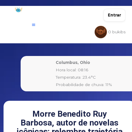
Ir
para
Entrar
o
conteúdo
0
bukibs
Columbus, Ohio
Hora local: 08:16
Temperatura: 23.4°C
Probabilidade de chuva: 11%
Morre Benedito Ruy
Barbosa, autor de novelas
icônicas; relembre trajetória