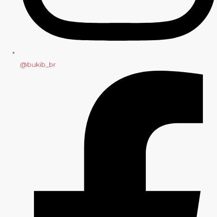
@bukib_br