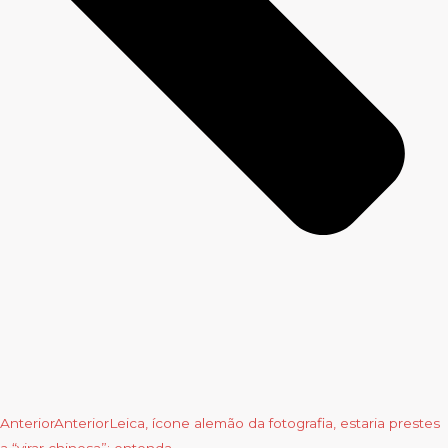
Anterior
Anterior
Leica, ícone alemão da fotografia, estaria prestes
a “virar chinesa”; entenda