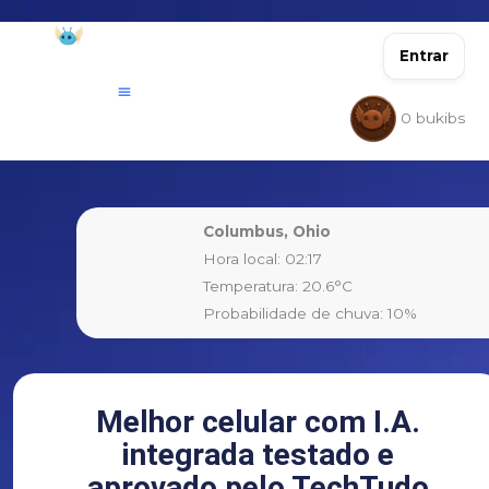
Ir
para
Entrar
o
conteúdo
0
bukibs
Columbus, Ohio
Hora local: 02:17
Temperatura: 20.6°C
Probabilidade de chuva: 10%
Melhor celular com I.A.
integrada testado e
aprovado pelo TechTudo