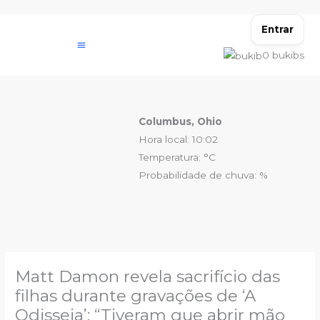
Ir
para
Entrar
o
0
bukibs
conteúdo
Columbus, Ohio
Hora local: 10:02
Temperatura: °C
Probabilidade de chuva: %
Matt Damon revela sacrifício das
filhas durante gravações de ‘A
Odisseia’: “Tiveram que abrir mão