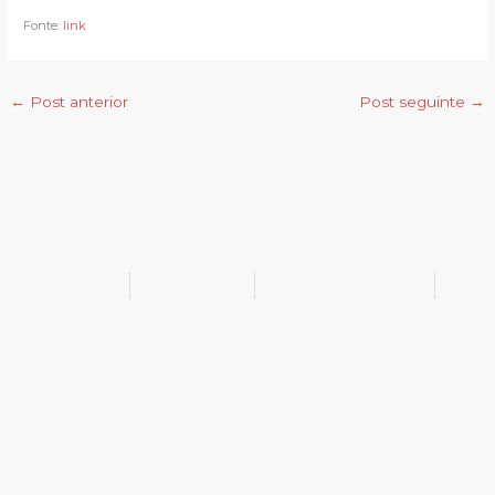
Fonte:
link
←
Post anterior
Post seguinte
→
@bukib_br
@bukib.2025
contato@bukib.com
bukib-0924
Copyright (C) 2025 bukib.com