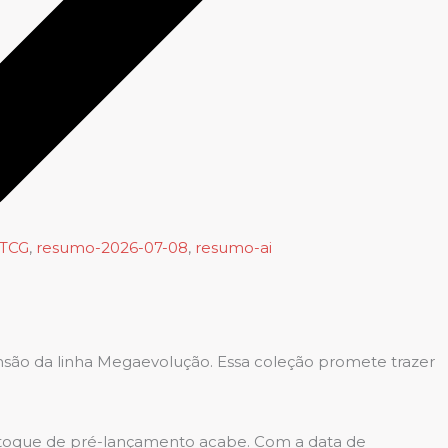
TCG
,
resumo-2026-07-08
,
resumo-ai
nsão da linha Megaevolução. Essa coleção promete trazer
estoque de pré-lançamento acabe. Com a data de