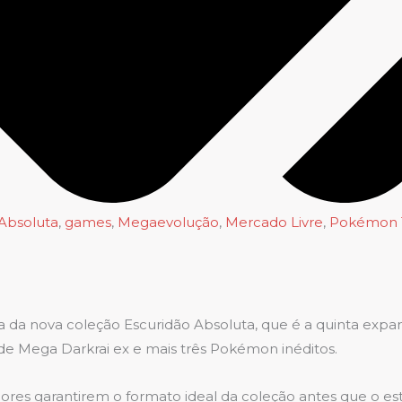
Absoluta
,
games
,
Megaevolução
,
Mercado Livre
,
Pokémon 
a da nova coleção Escuridão Absoluta, que é a quinta expa
e Mega Darkrai ex e mais três Pokémon inéditos.
ores garantirem o formato ideal da coleção antes que o 