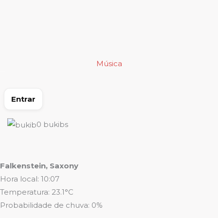
Ir
para
o
conteúdo
Música
Entrar
0
bukibs
Falkenstein, Saxony
Hora local: 10:07
Temperatura: 23.1°C
Probabilidade de chuva: 0%