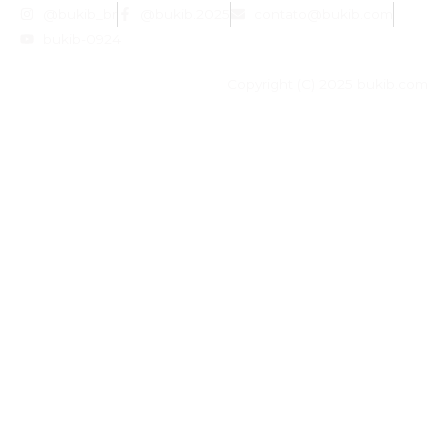
@bukib_br
@bukib.2025
contato@bukib.com
bukib-0924
Copyright (C) 2025 bukib.com