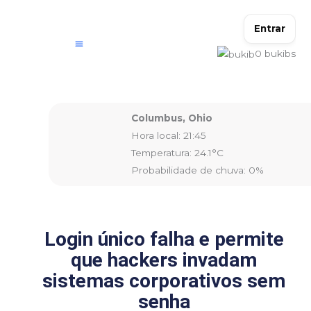
Ir
para
Entrar
o
0
bukibs
conteúdo
Columbus, Ohio
Hora local: 21:45
Temperatura: 24.1°C
Probabilidade de chuva: 0%
Login único falha e permite
que hackers invadam
sistemas corporativos sem
senha