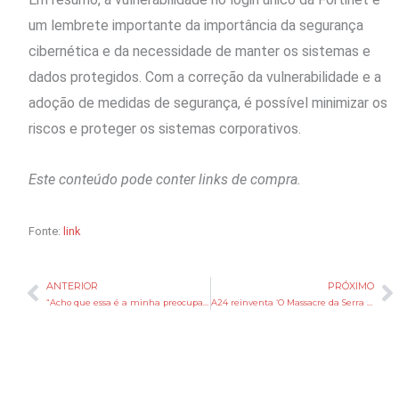
um lembrete importante da importância da segurança
cibernética e da necessidade de manter os sistemas e
dados protegidos. Com a correção da vulnerabilidade e a
adoção de medidas de segurança, é possível minimizar os
riscos e proteger os sistemas corporativos.
Este conteúdo pode conter links de compra.
Fonte:
link
ANTERIOR
PRÓXIMO
Anterior
P
“Acho que essa é a minha preocupação”: criador de Stardew Valley revela motivo de não existir adaptações do jogo para filme e série
A24 reinventa ‘O Massacre da Serra Elétrica’ para cinema e TV