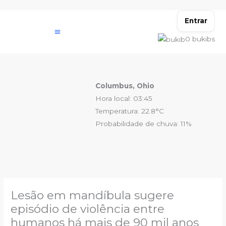
Ir
para
Entrar
o
0
bukibs
conteúdo
Columbus, Ohio
Hora local: 03:45
Temperatura: 22.8°C
Probabilidade de chuva: 11%
Lesão em mandíbula sugere
episódio de violência entre
humanos há mais de 90 mil anos