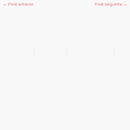
←
Post anterior
Post seguinte
→
@bukib_br
@bukib.2025
contato@bukib.com
bukib-0924
Copyright (C) 2025 bukib.com