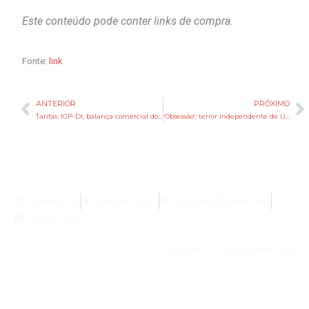
Este conteúdo pode conter links de compra.
Fonte:
link
ANTERIOR
PRÓXIMO
Anterior
P
Tarifas, IGP-DI, balança comercial dos EUA, cúpula da Otan e mais destaques desta 3ª
‘Obsessão’: terror independente de US$ 750 mil vira fenômeno de US$ 400 milhões
@bukib_br
@bukib.2025
contato@bukib.com
bukib-0924
Copyright (C) 2025 bukib.com