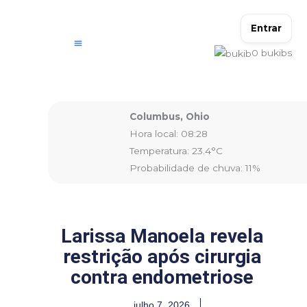
Ir
para
Entrar
o
0
bukibs
conteúdo
Columbus, Ohio
Hora local: 08:28
Temperatura: 23.4°C
Probabilidade de chuva: 11%
Larissa Manoela revela
restrição após cirurgia
contra endometriose
julho 7, 2026