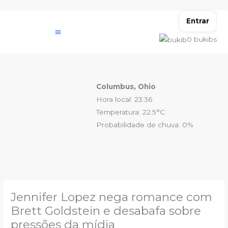
Ir
para
Entrar
o
0
bukibs
conteúdo
Columbus, Ohio
Hora local: 23:36
Temperatura: 22.5°C
Probabilidade de chuva: 0%
Jennifer Lopez nega romance com
Brett Goldstein e desabafa sobre
pressões da mídia