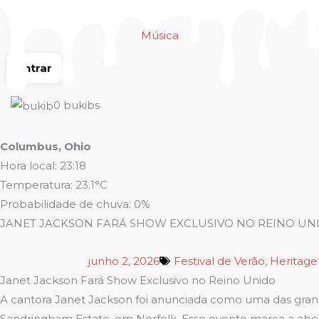
Ir
para
Música
o
conteúdo
Entrar
0
bukibs
Columbus, Ohio
Hora local: 23:18
Temperatura: 23.1°C
Probabilidade de chuva: 0%
JANET JACKSON FARÁ SHOW EXCLUSIVO NO REINO UN
junho 2, 2026
Festival de Verão
,
HeritageL
Janet Jackson Fará Show Exclusivo no Reino Unido
A cantora Janet Jackson foi anunciada como uma das grande
Sandringham Estate, em Norfolk. Esse evento marca a abert