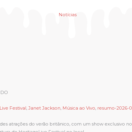
Notícias
IDO
ive Festival
,
Janet Jackson
,
Música ao Vivo
,
resumo-2026-0
s atrações do verão britânico, com um show exclusivo no R
ura do HeritageLive Festival no local.