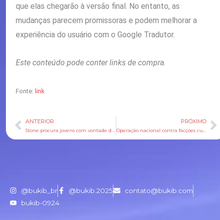
que elas chegarão à versão final. No entanto, as
mudanças parecem promissoras e podem melhorar a
experiência do usuário com o Google Tradutor.
Este conteúdo pode conter links de compra.
Fonte:
link
ANTERIOR
PRÓXIMO
Anterior
P
Stone procura jovens com vontade de aprender: ‘É menos sobre o que você sabe hoje’
Operação nacional contra facções cumpre 274 mandados em 16 estados
@bukib_br
@bukib.2025
contato@bukib.com
bukib-0924