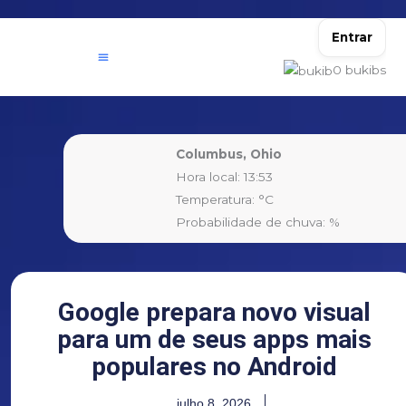
Ir
para
Entrar
o
0
bukibs
conteúdo
Columbus, Ohio
Hora local: 13:53
Temperatura: °C
Probabilidade de chuva: %
Google prepara novo visual
para um de seus apps mais
populares no Android
julho 8, 2026