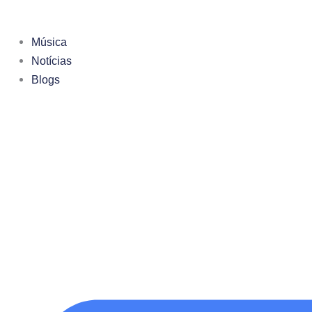
Ir
para
Música
o
Notícias
conteúdo
Blogs