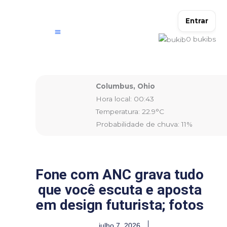
Ir
para
Entrar
o
0
bukibs
conteúdo
Columbus, Ohio
Hora local: 00:43
Temperatura: 22.9°C
Probabilidade de chuva: 11%
Fone com ANC grava tudo
que você escuta e aposta
em design futurista; fotos
julho 7, 2026