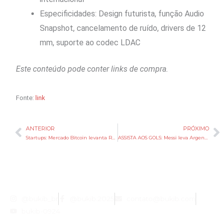
Especificidades: Design futurista, função Audio
Snapshot, cancelamento de ruído, drivers de 12
mm, suporte ao codec LDAC
Este conteúdo pode conter links de compra.
Fonte:
link
ANTERIOR
PRÓXIMO
Anterior
P
Startups: Mercado Bitcoin levanta R$ 100M com a Tether – e é só o 1º passo
ASSISTA AOS GOLS: Messi leva Argentina a virada sobre o Egito rumo às quartas da Copa
@bukib_br
@bukib.2025
contato@bukib.com
bukib-0924