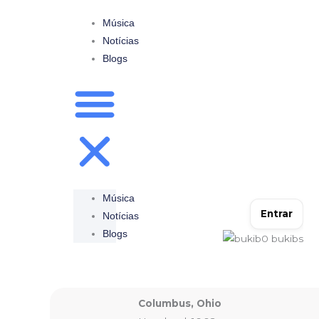
Ir
Música
para
Notícias
o
Blogs
conteúdo
Música
Entrar
Notícias
Blogs
0
bukibs
Columbus, Ohio