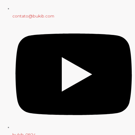
contato@bukib.com
bukib-0924