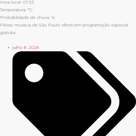
Hora local: 07:53
Temperatura: °C
Probabilidade de chuva: %
Férias: museus de São Paulo oferecem programação especial
gratuita
julho 8, 2026