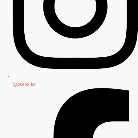
@bukib_br