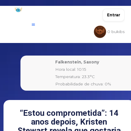
Ir
para
Entrar
o
conteúdo
0
bukibs
Falkenstein, Saxony
Hora local: 10:15
Temperatura: 23.3°C
Probabilidade de chuva: 0%
“Estou comprometida”: 14
anos depois, Kristen
Stewart revela que gostaria