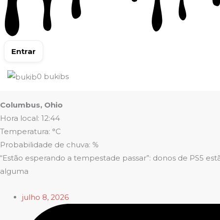
Entrar
0
bukibs
Columbus, Ohio
Hora local: 12:44
Temperatura: °C
Probabilidade de chuva: %
“Estão esperando a tempestade passar”: donos de PS5 estão
alguma
julho 8, 2026