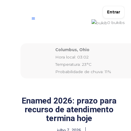
Ir
para
Entrar
o
0
bukibs
conteúdo
Columbus, Ohio
Hora local: 03:02
Temperatura: 23°C
Probabilidade de chuva: 11%
Enamed 2026: prazo para
recurso de atendimento
termina hoje
julho 7, 2026