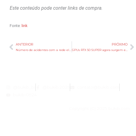
Este conteúdo pode conter links de compra.
Fonte:
link
ANTERIOR
PRÓXIMO
Anterior
P
Número de acidentes com a rede elétrica cresceu no Brasil em 2025
GPUs RTX 50 SUPER agora surgem em uma fonte oficial e lançamento parece próximo
@bukib_br
@bukib.2025
contato@bukib.com
bukib-0924
Copyright (C) 2025 bukib.com