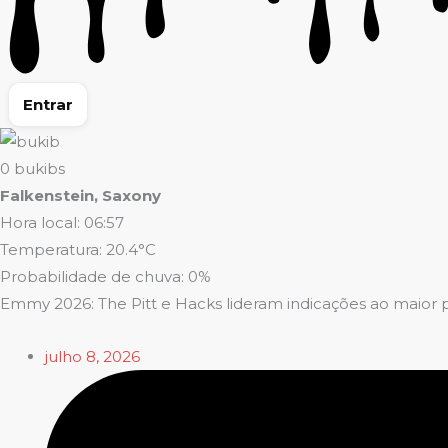
Entrar
0
bukibs
Falkenstein, Saxony
Hora local: 06:57
Temperatura: 20.4°C
Probabilidade de chuva: 0%
Emmy 2026: The Pitt e Hacks lideram indicações ao maior pr
julho 8, 2026