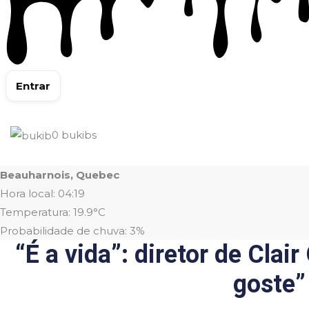
Entrar
0
bukibs
Beauharnois, Quebec
Hora local: 04:19
Temperatura: 19.9°C
Probabilidade de chuva: 3%
“É a vida”: diretor de Clai
goste”