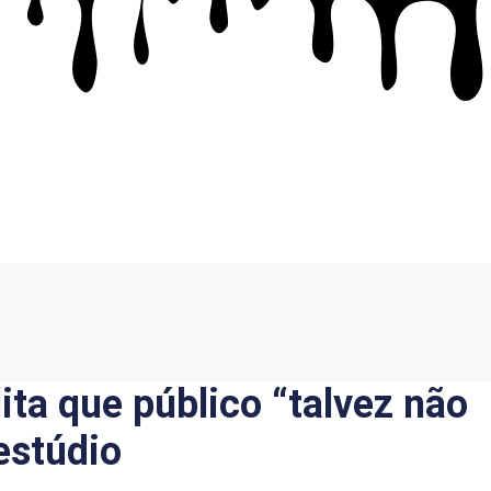
dita que público “talvez não
estúdio