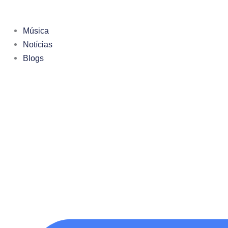
Ir
para
Música
o
Notícias
conteúdo
Blogs