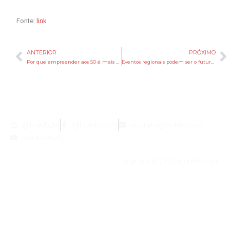
Fonte:
link
ANTERIOR
PRÓXIMO
Anterior
P
Por que empreender aos 50 é mais eficiente do que aos 20, segundo a ciência
Eventos regionais podem ser o futuro do entretenimento
@bukib_br
@bukib.2025
contato@bukib.com
bukib-0924
Copyright (C) 2025 bukib.com