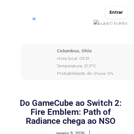
Ir
para
Entrar
o
0
bukibs
conteúdo
Columbus, Ohio
Hora local: 03:31
Temperatura: 21.5°C
Probabilidade de chuva: 5%
Do GameCube ao Switch 2:
Fire Emblem: Path of
Radiance chega ao NSO
janeiro 9, 2026