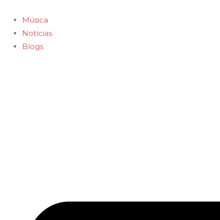
Ir
para
Música
o
Notícias
conteúdo
Blogs