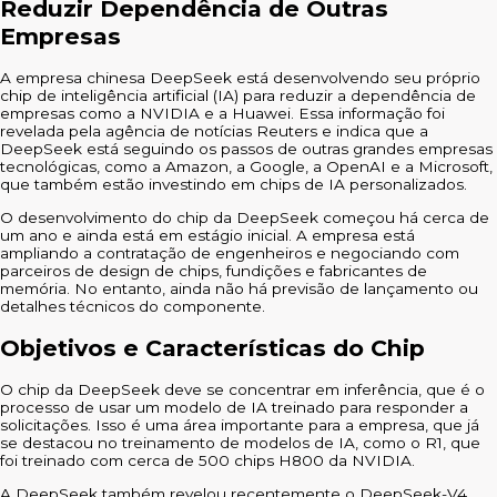
Reduzir Dependência de Outras
Empresas
A empresa chinesa DeepSeek está desenvolvendo seu próprio
chip de inteligência artificial (IA) para reduzir a dependência de
empresas como a NVIDIA e a Huawei. Essa informação foi
revelada pela agência de notícias Reuters e indica que a
DeepSeek está seguindo os passos de outras grandes empresas
tecnológicas, como a Amazon, a Google, a OpenAI e a Microsoft,
que também estão investindo em chips de IA personalizados.
O desenvolvimento do chip da DeepSeek começou há cerca de
um ano e ainda está em estágio inicial. A empresa está
ampliando a contratação de engenheiros e negociando com
parceiros de design de chips, fundições e fabricantes de
memória. No entanto, ainda não há previsão de lançamento ou
detalhes técnicos do componente.
Objetivos e Características do Chip
O chip da DeepSeek deve se concentrar em inferência, que é o
processo de usar um modelo de IA treinado para responder a
solicitações. Isso é uma área importante para a empresa, que já
se destacou no treinamento de modelos de IA, como o R1, que
foi treinado com cerca de 500 chips H800 da NVIDIA.
A DeepSeek também revelou recentemente o DeepSeek-V4,