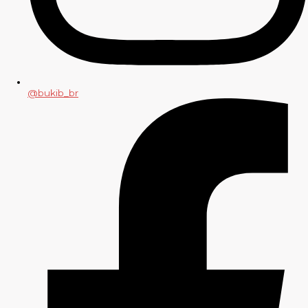
@bukib_br