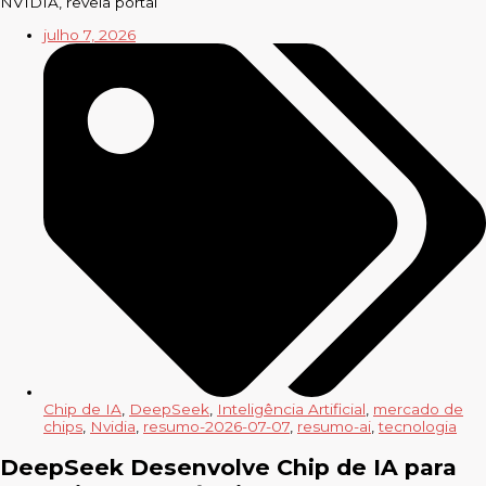
NVIDIA, revela portal
julho 7, 2026
Chip de IA
,
DeepSeek
,
Inteligência Artificial
,
mercado de
chips
,
Nvidia
,
resumo-2026-07-07
,
resumo-ai
,
tecnologia
DeepSeek Desenvolve Chip de IA para