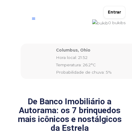
Ir
para
Entrar
o
0
bukibs
conteúdo
Columbus, Ohio
Hora local: 21:52
Temperatura: 26.2°C
Probabilidade de chuva: 5%
De Banco Imobiliário a
Autorama: os 7 brinquedos
mais icônicos e nostálgicos
da Estrela