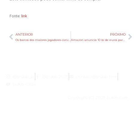
Fonte:
link
ANTERIOR
PRÓXIMO
Anterior
P
Os barcos dos maiores jogadores convocados para a Copa do Mundo de 2026
Amazon anuncia 10 bi de euros para centros logísticos na Europa
@bukib_br
@bukib.2025
contato@bukib.com
bukib-0924
Copyright (C) 2025 bukib.com