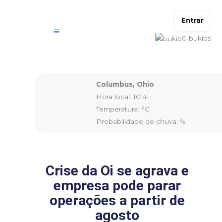
Ir
para
Entrar
o
0
bukibs
conteúdo
Columbus, Ohio
Hora local: 10:41
Temperatura: °C
Probabilidade de chuva: %
Crise da Oi se agrava e
empresa pode parar
operações a partir de
agosto