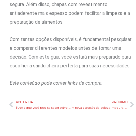
segura. Além disso, chapas com revestimento
antiaderente mais espesso podem facilitar a limpeza e a
preparação de alimentos.
Com tantas opções disponíveis, é fundamental pesquisar
e comparar diferentes modelos antes de tomar uma
decisão. Com este guia, você estará mais preparado para
escolher a sanduicheira perfeita para suas necessidades.
Este conteúdo pode conter links de compra.
ANTERIOR
PRÓXIMO
Anterior
P
Tudo o que você precisa saber sobre micose: o que é, causa, tipos, tratamento e prevenção
A nova obsessão da beleza madura: melhorar a aparência de colo e pescoço