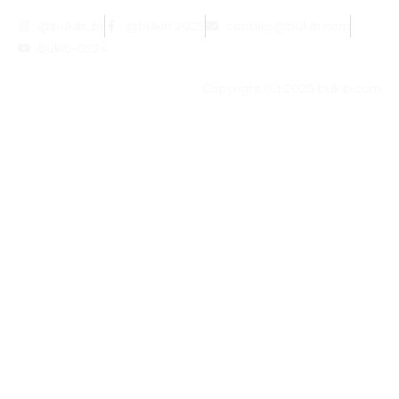
@bukib_br
@bukib.2025
contato@bukib.com
bukib-0924
Copyright (C) 2025 bukib.com