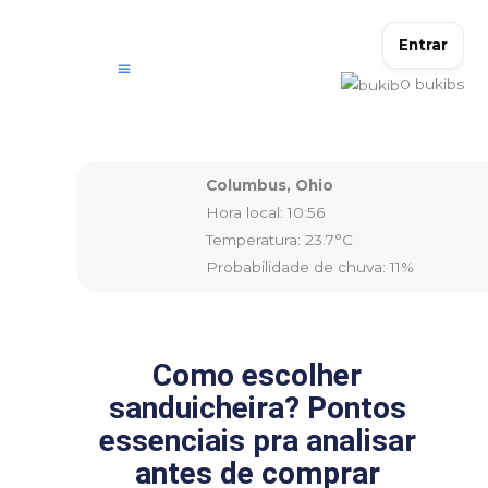
Ir
para
Entrar
o
0
bukibs
conteúdo
Columbus, Ohio
Hora local: 10:56
Temperatura: 23.7°C
Probabilidade de chuva: 11%
Como escolher
sanduicheira? Pontos
essenciais pra analisar
antes de comprar