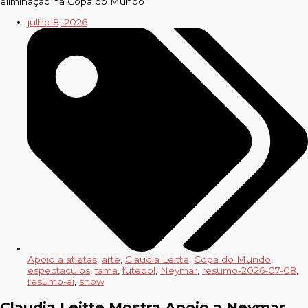
eliminação na Copa do Mundo
julho 8, 2026
Apoio a atletas
,
arte
,
Claudia Leitte
,
Copa do Mundo
,
espectaculos
,
fama
,
futebol
,
Neymar
,
resumo-2026-07-08
,
resumo-ai
,
show
Claudia Leitte Mostra Apoio a Neymar