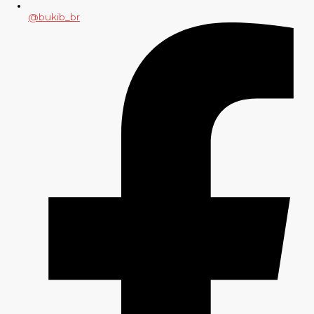
@bukib_br