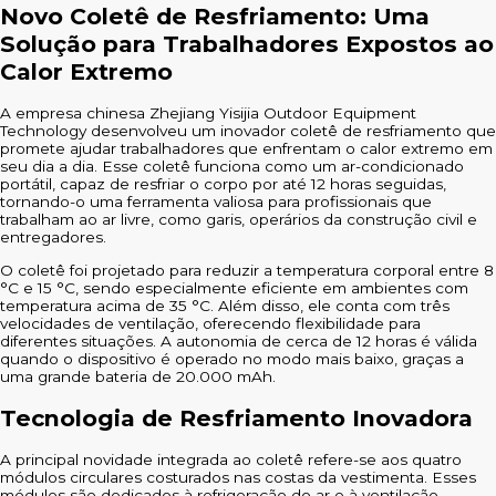
Novo Coletê de Resfriamento: Uma
Solução para Trabalhadores Expostos ao
Calor Extremo
A empresa chinesa Zhejiang Yisijia Outdoor Equipment
Technology desenvolveu um inovador coletê de resfriamento que
promete ajudar trabalhadores que enfrentam o calor extremo em
seu dia a dia. Esse coletê funciona como um ar-condicionado
portátil, capaz de resfriar o corpo por até 12 horas seguidas,
tornando-o uma ferramenta valiosa para profissionais que
trabalham ao ar livre, como garis, operários da construção civil e
entregadores.
O coletê foi projetado para reduzir a temperatura corporal entre 8
°C e 15 °C, sendo especialmente eficiente em ambientes com
temperatura acima de 35 °C. Além disso, ele conta com três
velocidades de ventilação, oferecendo flexibilidade para
diferentes situações. A autonomia de cerca de 12 horas é válida
quando o dispositivo é operado no modo mais baixo, graças a
uma grande bateria de 20.000 mAh.
Tecnologia de Resfriamento Inovadora
A principal novidade integrada ao coletê refere-se aos quatro
módulos circulares costurados nas costas da vestimenta. Esses
módulos são dedicados à refrigeração do ar e à ventilação