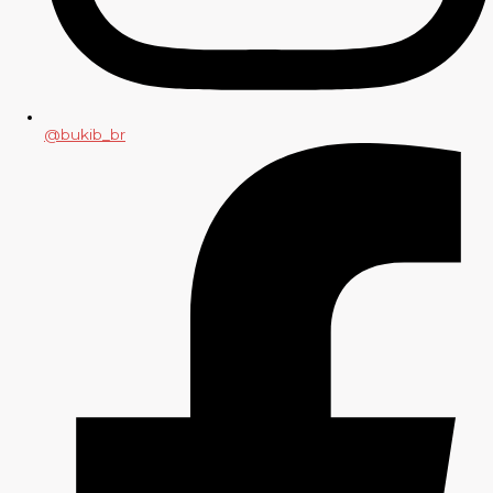
@bukib_br