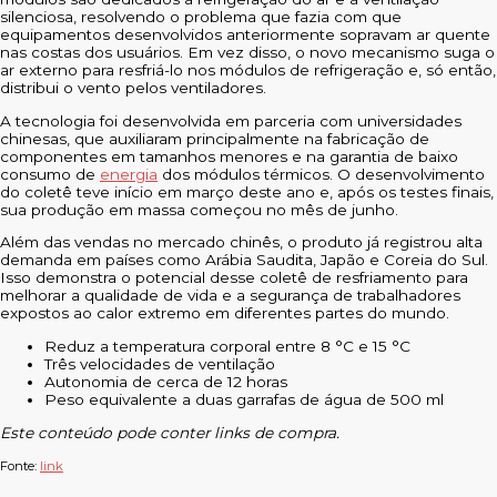
silenciosa, resolvendo o problema que fazia com que
equipamentos desenvolvidos anteriormente sopravam ar quente
nas costas dos usuários. Em vez disso, o novo mecanismo suga o
ar externo para resfriá-lo nos módulos de refrigeração e, só então,
distribui o vento pelos ventiladores.
A tecnologia foi desenvolvida em parceria com universidades
chinesas, que auxiliaram principalmente na fabricação de
componentes em tamanhos menores e na garantia de baixo
consumo de
energia
dos módulos térmicos. O desenvolvimento
do coletê teve início em março deste ano e, após os testes finais,
sua produção em massa começou no mês de junho.
Além das vendas no mercado chinês, o produto já registrou alta
demanda em países como Arábia Saudita, Japão e Coreia do Sul.
Isso demonstra o potencial desse coletê de resfriamento para
melhorar a qualidade de vida e a segurança de trabalhadores
expostos ao calor extremo em diferentes partes do mundo.
Reduz a temperatura corporal entre 8 °C e 15 °C
Três velocidades de ventilação
Autonomia de cerca de 12 horas
Peso equivalente a duas garrafas de água de 500 ml
Este conteúdo pode conter links de compra.
Fonte:
link