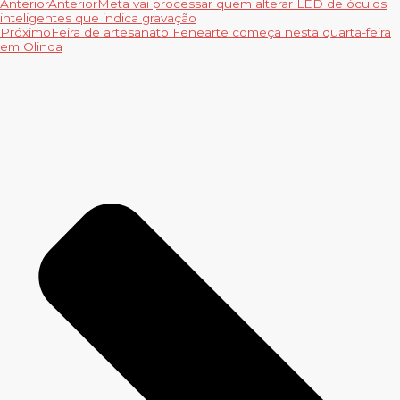
Anterior
Anterior
Meta vai processar quem alterar LED de óculos
inteligentes que indica gravação
Próximo
Feira de artesanato Fenearte começa nesta quarta-feira
em Olinda