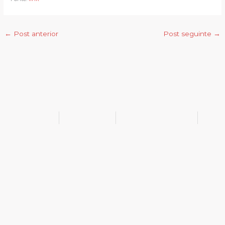
←
Post anterior
Post seguinte
→
@bukib_br
@bukib.2025
contato@bukib.com
bukib-0924
Copyright (C) 2025 bukib.com