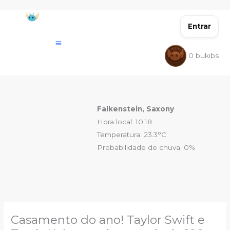
Ir
para
Entrar
o
conteúdo
0
bukibs
Falkenstein, Saxony
Hora local: 10:18
Temperatura: 23.3°C
Probabilidade de chuva: 0%
Casamento do ano! Taylor Swift e