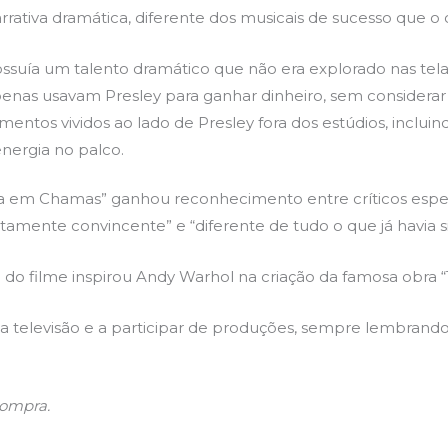
tiva dramática, diferente dos musicais de sucesso que o 
suía um talento dramático que não era explorado nas tela
enas usavam Presley para ganhar dinheiro, sem considerar s
os vividos ao lado de Presley fora dos estúdios, inclui
nergia no palco.
la em Chamas” ganhou reconhecimento entre críticos espec
mente convincente” e “diferente de tudo o que já havia sid
 do filme inspirou Andy Warhol na criação da famosa obra “T
a televisão e a participar de produções, sempre lembrando 
compra.