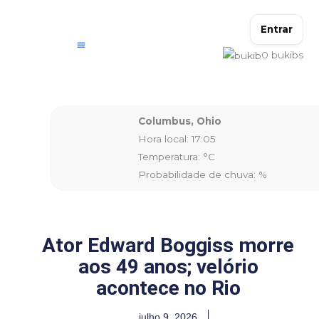
Ir
para
Entrar
o
0
bukibs
conteúdo
Columbus, Ohio
Hora local: 17:05
Temperatura: °C
Probabilidade de chuva: %
Ator Edward Boggiss morre
aos 49 anos; velório
acontece no Rio
julho 9, 2026