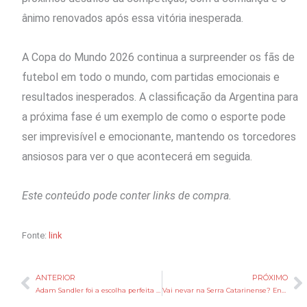
ânimo renovados após essa vitória inesperada.
A Copa do Mundo 2026 continua a surpreender os fãs de
futebol em todo o mundo, com partidas emocionais e
resultados inesperados. A classificação da Argentina para
a próxima fase é um exemplo de como o esporte pode
ser imprevisível e emocionante, mantendo os torcedores
ansiosos para ver o que acontecerá em seguida.
Este conteúdo pode conter links de compra.
Fonte:
link
ANTERIOR
PRÓXIMO
Anterior
P
Adam Sandler foi a escolha perfeita para celebrar casamento de Taylor Swift e Travis Kelce, diz site
Vai nevar na Serra Catarinense? Entenda como fica o clima em SC