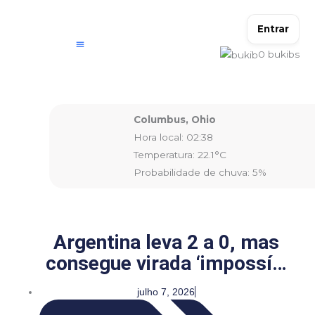
Ir
para
Entrar
o
0
bukibs
conteúdo
Columbus, Ohio
Hora local: 02:38
Temperatura: 22.1°C
Probabilidade de chuva: 5%
Argentina leva 2 a 0, mas
consegue virada ‘impossí…
julho 7, 2026