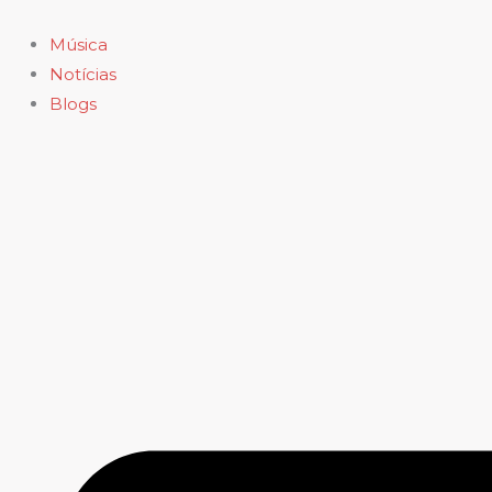
Ir
para
Música
o
Notícias
conteúdo
Blogs