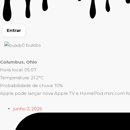
Entrar
0
bukibs
Columbus, Ohio
Hora local: 05:07
Temperatura: 21.2°C
Probabilidade de chuva: 10%
Apple pode lançar nova Apple TV e HomePod mini com f
junho 2, 2026