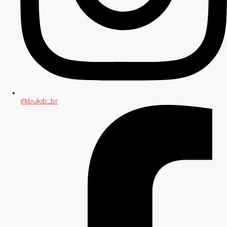
@bukib_br