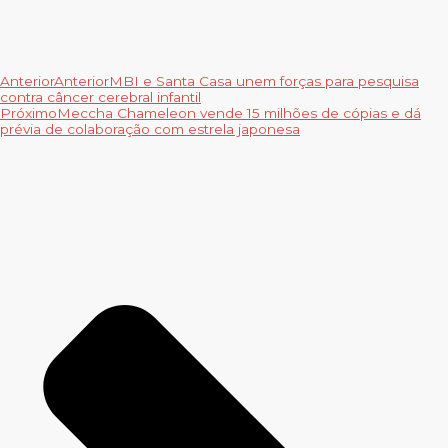
Anterior
Anterior
MBI e Santa Casa unem forças para pesquisa
contra câncer cerebral infantil
Próximo
Meccha Chameleon vende 15 milhões de cópias e dá
prévia de colaboração com estrela japonesa