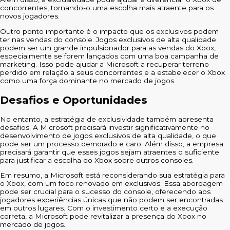
concorrentes, tornando-o uma escolha mais atraente para os
novos jogadores.
Outro ponto importante é o impacto que os exclusivos podem
ter nas vendas do console. Jogos exclusivos de alta qualidade
podem ser um grande impulsionador para as vendas do Xbox,
especialmente se forem lançados com uma boa campanha de
marketing. Isso pode ajudar a Microsoft a recuperar terreno
perdido em relação a seus concorrentes e a estabelecer o Xbox
como uma força dominante no mercado de jogos.
Desafios e Oportunidades
No entanto, a estratégia de exclusividade também apresenta
desafios. A Microsoft precisará investir significativamente no
desenvolvimento de jogos exclusivos de alta qualidade, o que
pode ser um processo demorado e caro. Além disso, a empresa
precisará garantir que esses jogos sejam atraentes o suficiente
para justificar a escolha do Xbox sobre outros consoles.
Em resumo, a Microsoft está reconsiderando sua estratégia para
o Xbox, com um foco renovado em exclusivos. Essa abordagem
pode ser crucial para o sucesso do console, oferecendo aos
jogadores experiências únicas que não podem ser encontradas
em outros lugares. Com o investimento certo e a execução
correta, a Microsoft pode revitalizar a presença do Xbox no
mercado de jogos.