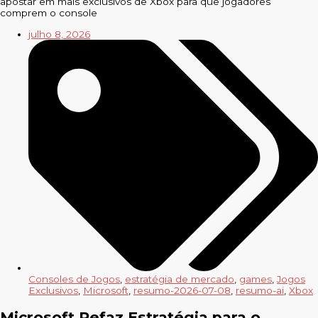
apostar em mais exclusivos de Xbox para que jogadores
comprem o console
julho 8, 2026
Consoles de Jogos
,
estratégia de mercado
,
games
,
Jogos
Exclusivos
,
Microsoft
,
resumo-2026-07-08
,
resumo-ai
,
Xbox
Microsoft Refaz Estratégia para o