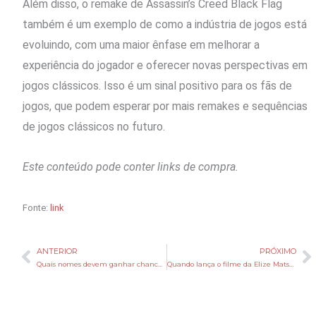
Além disso, o remake de Assassin’s Creed Black Flag
também é um exemplo de como a indústria de jogos está
evoluindo, com uma maior ênfase em melhorar a
experiência do jogador e oferecer novas perspectivas em
jogos clássicos. Isso é um sinal positivo para os fãs de
jogos, que podem esperar por mais remakes e sequências
de jogos clássicos no futuro.
Este conteúdo pode conter links de compra.
Fonte:
link
ANTERIOR
PRÓXIMO
Anterior
P
Quais nomes devem ganhar chance na Seleção Brasile…
Quando lança o filme da Elize Matsunaga na Netflix? Veja tudo que sabemos