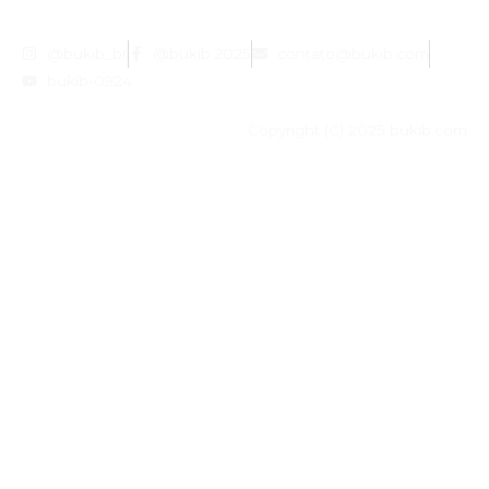
@bukib_br
@bukib.2025
contato@bukib.com
bukib-0924
Copyright (C) 2025 bukib.com