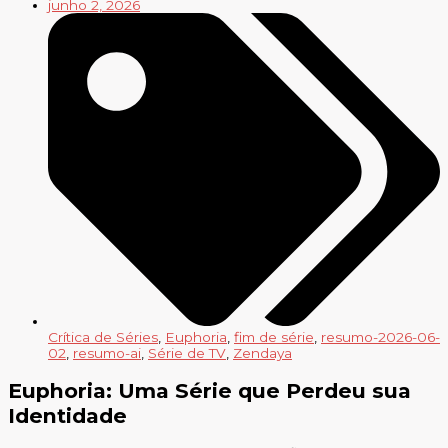
junho 2, 2026
Crítica de Séries
,
Euphoria
,
fim de série
,
resumo-2026-06-
02
,
resumo-ai
,
Série de TV
,
Zendaya
Euphoria: Uma Série que Perdeu sua
Identidade