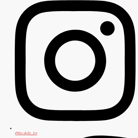
@bukib_br