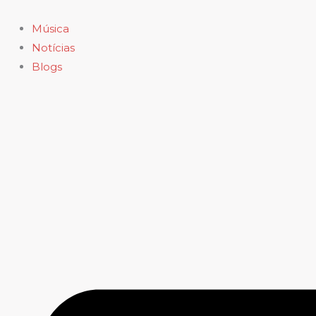
Ir
para
Música
o
Notícias
conteúdo
Blogs