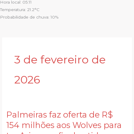
Hora local: 05:11
Temperatura: 21.2°C
Probabilidade de chuva: 10%
3 de fevereiro de
2026
Palmeiras faz oferta de R$
Palmeiras
faz
154 milhões aos Wolves para
oferta