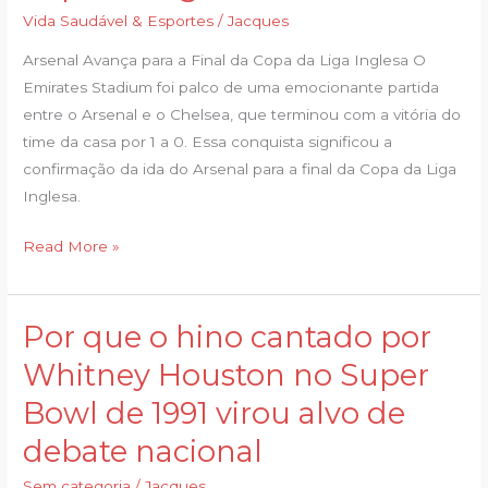
na
Vida Saudável & Esportes
/
Jacques
volta
Arsenal Avança para a Final da Copa da Liga Inglesa O
de
Emirates Stadium foi palco de uma emocionante partida
Estêvão
entre o Arsenal e o Chelsea, que terminou com a vitória do
e
time da casa por 1 a 0. Essa conquista significou a
espera
confirmação da ida do Arsenal para a final da Copa da Liga
por
Inglesa.
City
ou
Read More »
Newcastle
na
final
Por que o hino cantado por
Por
da
que
Whitney Houston no Super
Copa
o
da
Bowl de 1991 virou alvo de
hino
Liga
cantado
debate nacional
por
Sem categoria
/
Jacques