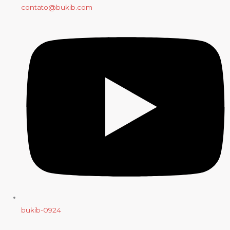
contato@bukib.com
bukib-0924