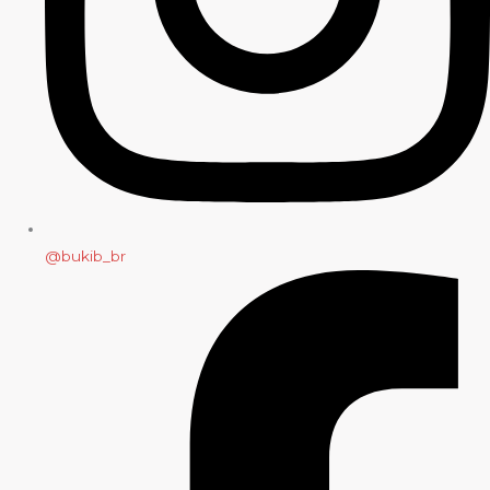
@bukib_br