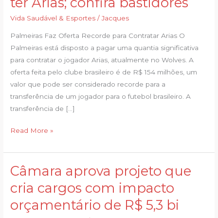
ter Arias; confira bastidores
de
R$
Vida Saudável & Esportes
/
Jacques
154
Palmeiras Faz Oferta Recorde para Contratar Arias O
milhões
Palmeiras está disposto a pagar uma quantia significativa
aos
para contratar o jogador Arias, atualmente no Wolves. A
Wolves
oferta feita pelo clube brasileiro é de R$ 154 milhões, um
para
valor que pode ser considerado recorde para a
ter
transferência de um jogador para o futebol brasileiro. A
Arias;
transferência de […]
confira
bastidores
Read More »
Câmara aprova projeto que
Câmara
aprova
cria cargos com impacto
projeto
orçamentário de R$ 5,3 bi
que
cria