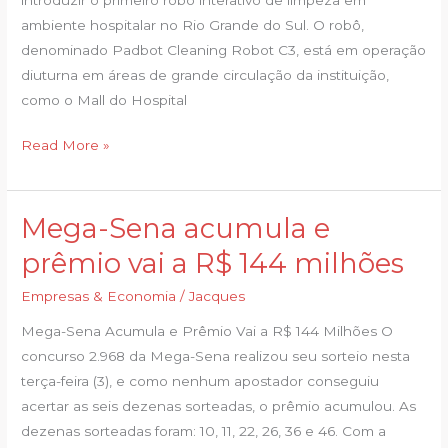
adquirir
ambiente hospitalar no Rio Grande do Sul. O robô,
robô
denominado Padbot Cleaning Robot C3, está em operação
de
diuturna em áreas de grande circulação da instituição,
limpeza
como o Mall do Hospital
interativo
Read More »
Mega-Sena acumula e
Mega-
Sena
prêmio vai a R$ 144 milhões
acumula
Empresas & Economia
/
Jacques
e
prêmio
Mega-Sena Acumula e Prêmio Vai a R$ 144 Milhões O
vai
concurso 2.968 da Mega-Sena realizou seu sorteio nesta
a
terça-feira (3), e como nenhum apostador conseguiu
R$
acertar as seis dezenas sorteadas, o prêmio acumulou. As
144
dezenas sorteadas foram: 10, 11, 22, 26, 36 e 46. Com a
milhões