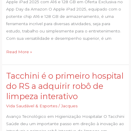
com
Apple iPad 2025 com A16 e 128 GB em Oferta Exclusiva no
A16
App Day da Amazon O Apple iPad 2025, equipado com o
e
potente chip A16 e 128 GB de armazenamento, é uma
128
ferramenta incrível para diversas atividades, seja para
GB
estudo, trabalho ou simplesmente para o entretenimento.
aparece
Com sua versatilidade e desempenho superior, é um
com
Read More »
desconto
na
Amazon
Tacchini é o primeiro hospital
Tacchini
é
do RS a adquirir robô de
o
limpeza interativo
primeiro
hospital
Vida Saudável & Esportes
/
Jacques
do
Avanço Tecnológico em Higienização Hospitalar O Tacchini
RS
Saúde deu um importante passo em direção à inovação ao
a
introduzir o primeiro robô interativo de limpeza em