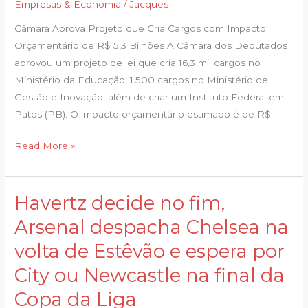
Empresas & Economia
/
Jacques
cargos
Câmara Aprova Projeto que Cria Cargos com Impacto
com
Orçamentário de R$ 5,3 Bilhões A Câmara dos Deputados
impacto
aprovou um projeto de lei que cria 16,3 mil cargos no
orçamentário
Ministério da Educação, 1.500 cargos no Ministério de
de
Gestão e Inovação, além de criar um Instituto Federal em
R$
Patos (PB). O impacto orçamentário estimado é de R$
5,3
bi
Read More »
Havertz decide no fim,
Havertz
decide
Arsenal despacha Chelsea na
no
volta de Estêvão e espera por
fim,
Arsenal
City ou Newcastle na final da
despacha
Copa da Liga
Chelsea