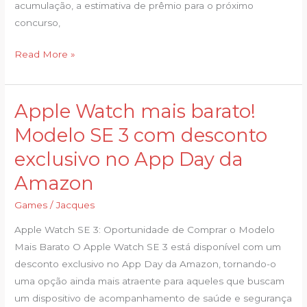
acumulação, a estimativa de prêmio para o próximo
concurso,
Read More »
Apple Watch mais barato!
Apple
Watch
Modelo SE 3 com desconto
mais
exclusivo no App Day da
barato!
Modelo
Amazon
SE
Games
/
Jacques
3
com
Apple Watch SE 3: Oportunidade de Comprar o Modelo
desconto
Mais Barato O Apple Watch SE 3 está disponível com um
exclusivo
desconto exclusivo no App Day da Amazon, tornando-o
no
uma opção ainda mais atraente para aqueles que buscam
App
um dispositivo de acompanhamento de saúde e segurança