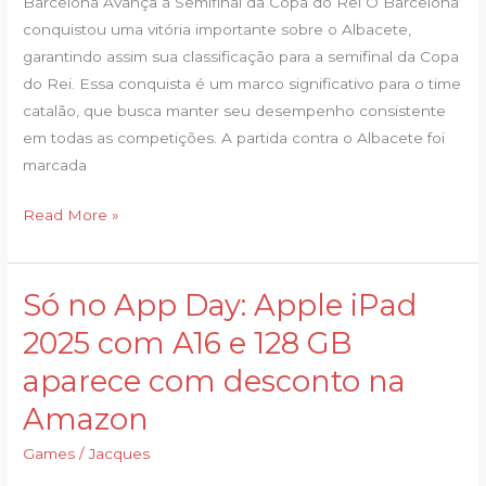
Barcelona Avança à Semifinal da Copa do Rei O Barcelona
vence
conquistou uma vitória importante sobre o Albacete,
Albacete
garantindo assim sua classificação para a semifinal da Copa
e
do Rei. Essa conquista é um marco significativo para o time
avança
catalão, que busca manter seu desempenho consistente
à
em todas as competições. A partida contra o Albacete foi
semifinal
marcada
da
Copa
Read More »
do
Rei
Só no App Day: Apple iPad
Só
no
2025 com A16 e 128 GB
App
aparece com desconto na
Day:
Apple
Amazon
iPad
Games
/
Jacques
2025