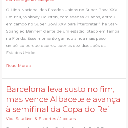
Whitney
Houston
O Hino Nacional dos Estados Unidos no Super Bowl XXV
no
Em 1991, Whitney Houston, com apenas 27 anos, entrou
Super
em campo no Super Bowl XXV para interpretar “The Star-
Bowl
Spangled Banner” diante de um estádio lotado em Tampa,
de
na Flórida. Esse momento ganhou ainda mais peso
1991
simbólico porque ocorreu apenas dez dias após os
virou
Estados Unidos
alvo
Read More »
de
debate
nacional
Barcelona leva susto no fim,
Barcelona
leva
mas vence Albacete e avança
susto
à semifinal da Copa do Rei
no
fim,
Vida Saudável & Esportes
/
Jacques
mas