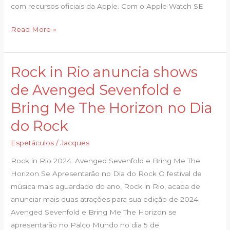
Day
com recursos oficiais da Apple. Com o Apple Watch SE
da
Read More »
Amazon
Rock in Rio anuncia shows
Rock
in
de Avenged Sevenfold e
Rio
Bring Me The Horizon no Dia
anuncia
shows
do Rock
de
Espetáculos
/
Jacques
Avenged Sevenfold
e
Rock in Rio 2024: Avenged Sevenfold e Bring Me The
Bring
Horizon Se Apresentarão no Dia do Rock O festival de
Me
música mais aguardado do ano, Rock in Rio, acaba de
The
anunciar mais duas atrações para sua edição de 2024.
Horizon
Avenged Sevenfold e Bring Me The Horizon se
no
apresentarão no Palco Mundo no dia 5 de