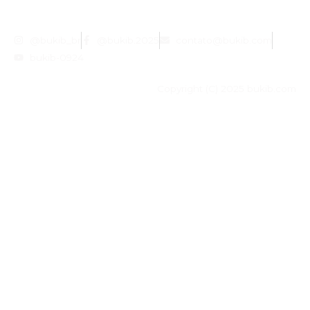
@bukib_br
@bukib.2025
contato@bukib.com
bukib-0924
Copyright (C) 2025 bukib.com