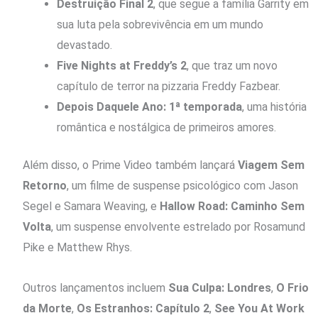
Destruição Final 2
, que segue a família Garrity em
sua luta pela sobrevivência em um mundo
devastado.
Five Nights at Freddy’s 2
, que traz um novo
capítulo de terror na pizzaria Freddy Fazbear.
Depois Daquele Ano: 1ª temporada
, uma história
romântica e nostálgica de primeiros amores.
Além disso, o Prime Video também lançará
Viagem Sem
Retorno
, um filme de suspense psicológico com Jason
Segel e Samara Weaving, e
Hallow Road: Caminho Sem
Volta
, um suspense envolvente estrelado por Rosamund
Pike e Matthew Rhys.
Outros lançamentos incluem
Sua Culpa: Londres
,
O Frio
da Morte
,
Os Estranhos: Capítulo 2
,
See You At Work