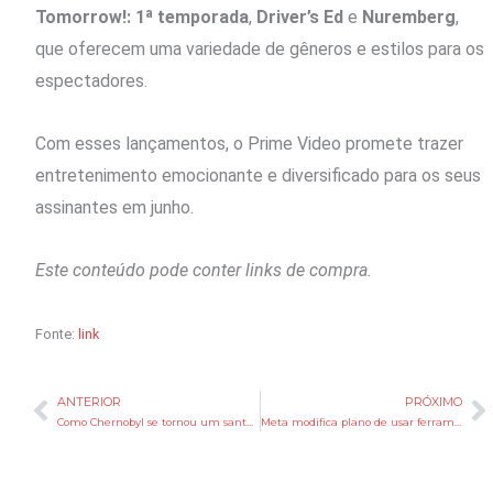
Tomorrow!: 1ª temporada
,
Driver’s Ed
e
Nuremberg
,
que oferecem uma variedade de gêneros e estilos para os
espectadores.
Com esses lançamentos, o Prime Video promete trazer
entretenimento emocionante e diversificado para os seus
assinantes em junho.
Este conteúdo pode conter links de compra.
Fonte:
link
ANTERIOR
PRÓXIMO
Anterior
P
Como Chernobyl se tornou um santuário de animais, segundo estudo
Meta modifica plano de usar ferramenta de IA para rastrear cliques de mouse de funcionários