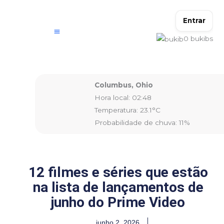
Ir
para
Entrar
o
0
bukibs
conteúdo
Columbus, Ohio
Hora local: 02:48
Temperatura: 23.1°C
Probabilidade de chuva: 11%
12 filmes e séries que estão
na lista de lançamentos de
junho do Prime Video
junho 2, 2026