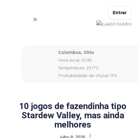
Ir
para
Entrar
o
0
bukibs
conteúdo
Columbus, Ohio
Hora local: 10:35
Temperatura: 23.1°C
Probabilidade de chuva: 11%
10 jogos de fazendinha tipo
Stardew Valley, mas ainda
melhores
julho 8, 2026