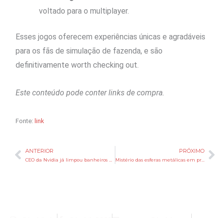
voltado para o multiplayer.
Esses jogos oferecem experiências únicas e agradáveis
para os fãs de simulação de fazenda, e são
definitivamente worth checking out.
Este conteúdo pode conter links de compra.
Fonte:
link
ANTERIOR
PRÓXIMO
Anterior
P
CEO da Nvidia já limpou banheiros antes de virar bilionário
Mistério das esferas metálicas em praia da Austrália ganha explicação