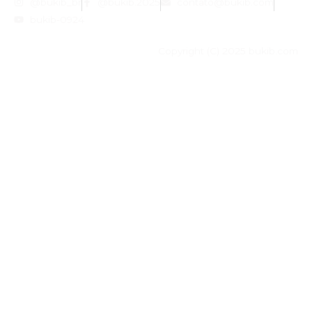
@bukib_br
@bukib.2025
contato@bukib.com
bukib-0924
Copyright (C) 2025 bukib.com